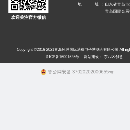
地 址
：
山东省青岛市
青岛国际会展
欢迎关注官方微信
Copyright ©2016-2021青岛环球国际消费电子博览会有限公司 All right
鲁ICP备16001525号
网站建设：
东八区创意
鲁公网安备 37020202000655号