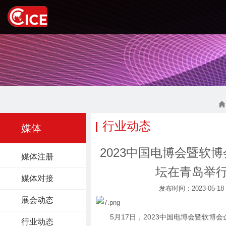
行业动态
媒体
2023中国电博会暨软
媒体注册
坛在青岛举
媒体对接
发布时间：2023-05-18
展会动态
5月17日，2023中国电博会暨软博
行业动态