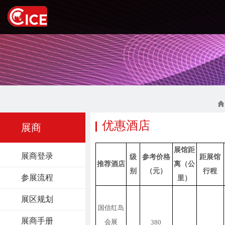
优惠酒店
展商
展馆距
展商登录
级
参考价格
距展馆
推荐酒店
离（公
别
（
元
）
行程
参展流程
里）
展区规划
国信红岛
展商手册
会展
380