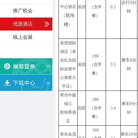
步行
5分
中心酒店
准四
（含早
0.2
推广机会
钟
观海
（
餐）
优惠酒店
楼
）
线上会展
美景国际
酒店（青
290
岛红岛国
乘车
6分
准四
（含早
3.5
际会展中
钟
餐）
心康复大
学店）
青岛中建
380
锦江
乘车
9分
四星
（含早
5.4
郁锦香酒
钟
餐）
店
560
青岛金茂
乘车
20分