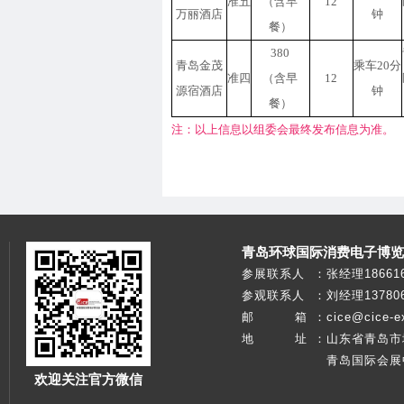
准五
（含早
12
万丽酒店
钟
餐）
380
青岛金茂
乘车
20分
准四
（含早
12
源宿酒店
钟
餐）
注：以上信息以组委会最终发布信息为准。
青岛环球国际消费电子博览
参展联系人
：
张经理186616
参观联系人
：
刘经理137806
邮 箱
：
cice@cice-e
地 址
：
山东省青岛市
青岛国际会展
欢迎关注官方微信