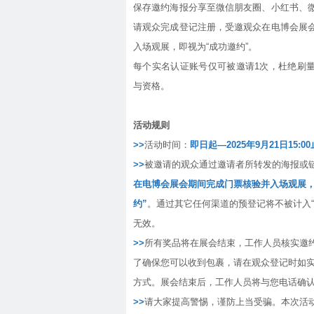
保存邀约海报分享至微信朋友圈、小红书、
请观众完成登记注册，受邀观众在电博会展
入场观展，即视为“成功邀约”。
每个实名认证账号仅可被邀请1次，杜绝刷
与资格。
活动规则
>>
活动时间：
即日起—
2025年9月21日15:00
>>
被邀请的观众通过邀请者所转发的海报或
在电博会展会期间完成门票核验并入场观展，
约”
。通过其它任何渠道的预登记将不被计入“
无效。
>>
所有奖品将在展会结束，工作人员核实邀
了确保您可以收到包裹，请在观众登记时如
方式。展会结束后，工作人员将与您电话确
>>
请大家提高警惕，谨防上当受骗。本次活