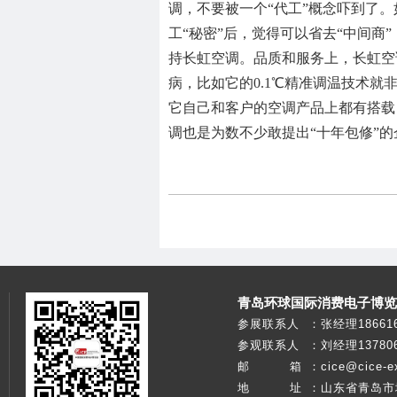
调，不要被一个“代工”概念吓到了
工“秘密”后，觉得可以省去“中间商
持长虹空调。品质和服务上，长虹空
病，比如它的0.1℃精准调温技术就
它自己和客户的空调产品上都有搭载
调也是为数不少敢提出“十年包修”的
青岛环球国际消费电子博览
参展联系人
：
张经理186616
参观联系人
：
刘经理137806
邮 箱
：
cice@cice-e
地 址
：
山东省青岛市