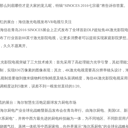
么到底哪些才是大家的宠儿呢，特辑“SINOCES 2016七宗最”将告诉你答案。
的展台：海信激光电视发布VR电视引关注
信在青岛2016 SINOCES展会上正式发布了全球首款DLP超短焦4K激光影
布了行业首款88英寸激光影院电视，让更多消费者可以提前实现家庭影院梦想
，久久不愿离开。
影院电视突破了三大技术难关：首先采用了高处理能力光学引擎，其处理能力比2
制，实现830万像素的图像表现；其次，4K激光电视需要高分辨率镜头设计，海
电视制造要做到微米级物料控制精度及镜头装调精度，海信4K激光影院电视采用
调精度达到5微米，误差不到一根发丝直径的1/20。
的展台：海尔智慧生活饱足眼球发力厨电市场
厨电产业全球化战略暨新品发布会在青岛举行。由海尔厨电、美国GE、新西兰Fish
尔系厨电”，并将中西方最先进的厨电科技融为一体，为不同地区、不同阶层用
烧燃气灶、蒸烤一体机等中西厨家电，向外界展示“海尔系厨电”的全球化战略