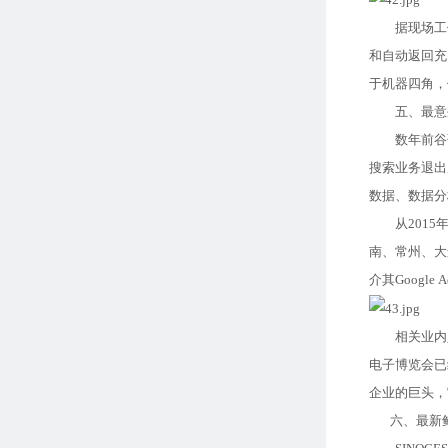
据现场工作人
和自动返回充
于机器四角，
五、最意外的展
数年前谷歌
搜索业务退出后
数据、数据分
从2015年
南、常州、大
介其Googl
相关业内人
电子博览会已
企业的巨头，
六、最新鲜