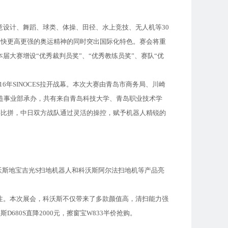
设计、舞蹈、球类、体操、田径、水上竞技、无人机等30
更快更高更强的奥运精神的同时突出国际化特色。赛会将重
大赛增设“优秀裁判员奖”、“优秀教练员奖”、赛队“优
年SINOCES拉开战幕。本次大赛由青岛市商务局、川崎
制造事业部承办，共有来自青岛科技大学、青岛职业技术学
事比拼，中日双方战队通过灵活的操控，赋予机器人精锐的
沃斯地宝吉光S扫地机器人和科沃斯阿尔法扫地机等产品亮
。本次展会，科沃斯不仅带来了多款颜值高，清扫能力强
680S直降2000元，擦窗宝W833半价抢购。