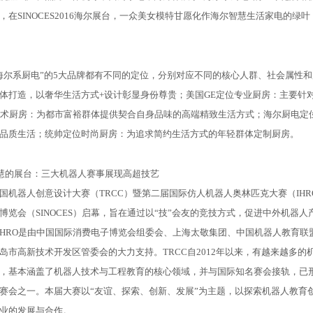
SINOCES2016海尔展台，一众美女模特甘愿化作海尔智慧生活家电的绿
系厨电”的5大品牌都有不同的定位，分别对应不同的核心人群、社会属性和用户体验
体打造，以奢华生活方式+设计彰显身份尊贵；美国GE定位专业厨房：主要针
e定位艺术厨房：为都市富裕群体提供契合自身品味的高端精致生活方式；海尔厨
品质生活；统帅定位时尚厨房：为追求简约生活方式的年轻群体定制厨房。
的展台：三大机器人赛事展现高超技艺
器人创意设计大赛（TRCC）暨第二届国际仿人机器人奥林匹克大赛（IHRO
博览会（SINOCES）启幕，旨在通过以“技”会友的竞技方式，促进中外机器
HRO是由中国国际消费电子博览会组委会、上海太敬集团、中国机器人教育联
岛市高新技术开发区管委会的大力支持。TRCC自2012年以来，有越来越多
，基本涵盖了机器人技术与工程教育的核心领域，并与国际知名赛会接轨，已
赛会之一。本届大赛以“友谊、探索、创新、发展”为主题，以探索机器人教育
业的发展与合作。