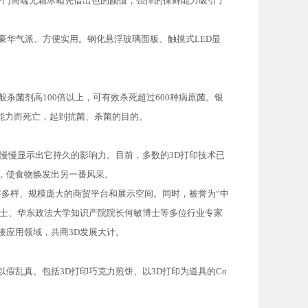
DH对开门高端无霜冰箱凭借出色的颜值，强悍的保鲜能力吸引了
豪华气派、方便实用。钢化悬浮玻璃面板、触摸式LED显
杀菌剂高100倍以上，可有效杀死超过600种病原菌。银
能力而死亡，起到抗菌、杀菌的目的。
慢慢显示出它持久的影响力。目前，多数的3D打印技术已
，使食物焕发出另一番风采。
多样、规模庞大的商贸平台和展示空间。同时，被誉为“中
小曙博士、华东政法大学知识产院院长何敏博士等多位行业专家
接应用领域，共商3D发展大计。
乱真。包括3D打印巧克力煎饼、以3D打印为道具的Co