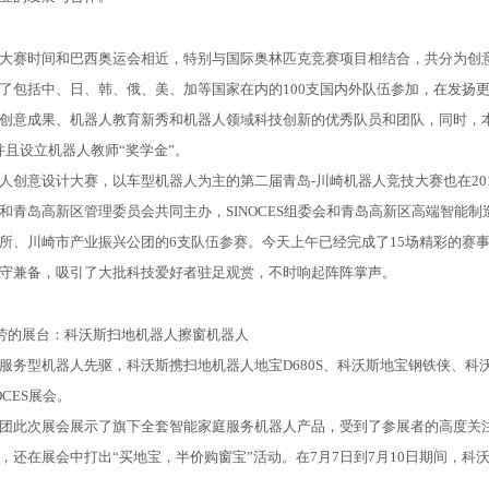
赛时间和巴西奥运会相近，特别与国际奥林匹克竞赛项目相结合，共分为创意
了包括中、日、韩、俄、美、加等国家在内的100支国内外队伍参加，在发扬
创意成果、机器人教育新秀和机器人领域科技创新的优秀队员和团队，同时，本届
并且设立机器人教师“奖学金”。
意设计大赛，以车型机器人为主的第二届青岛-川崎机器人竞技大赛也在2016
和青岛高新区管理委员会共同主办，SINOCES组委会和青岛高新区高端智能
所、川崎市产业振兴公团的6支队伍参赛。今天上午已经完成了15场精彩的赛
守兼备，吸引了大批科技爱好者驻足观赏，不时响起阵阵掌声。
的展台：科沃斯扫地机器人擦窗机器人
型机器人先驱，科沃斯携扫地机器人地宝D680S、科沃斯地宝钢铁侠、科
OCES展会。
此次展会展示了旗下全套智能家庭服务机器人产品，受到了参展者的高度关注
，还在展会中打出“买地宝，半价购窗宝”活动。在7月7日到7月10日期间，科沃斯D