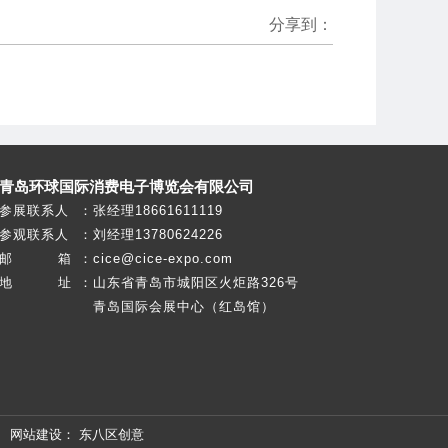
分享到：
青岛环球国际消费电子博览会有限公司
参展联系人
：
张经理18661611119
参观联系人
：
刘经理13780624226
邮 箱
：
cice@cice-expo.com
地 址
：
山东省青岛市城阳区火炬路326号
青岛国际会展中心（红岛馆）
网站建设：
东八区创意