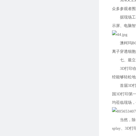
SINOCE
众多参观者围
据现场工作人
示屏、电脑智
澳柯玛BCD
离子穿透细胞
七、最立体
3D打印在前
经能够轻松地
首届3D打印
国3D打印第
均莅临现场，
当然，除了聚
splay、3D