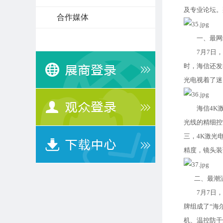
及专业论坛。那
合作媒体
一、最网红
7月7日，海
时，海信还发
光电视着了迷
海信4K激光
光线的精细控
三，4K激光
精度，镜头装
二、最潮流
7月7日，海尔
牌组成了“海
机、温控防干