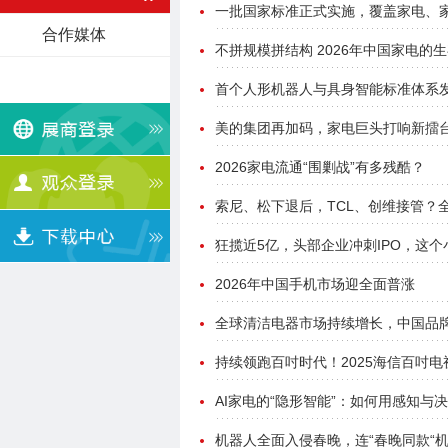
一批国家标准正式实施，覆盖家电、
合作媒体
不拼规模拼结构 2026年中国家电的
首个人形机器人与具身智能标准体系
美的集团再加码，家电巨头打响新擂
2026家电流通“围剿战”有多残酷？
2026年中国手机市场迎全面普涨
机器人全面入侵春晚，连“春晚同款“