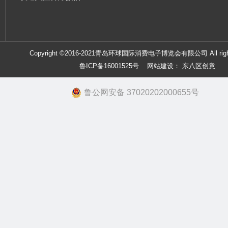
Copyright ©2016-2021青岛环球国际消费电子博览会有限公司 All right
鲁ICP备16001525号
网站建设：
东八区创意
鲁公网安备 37020202000655号